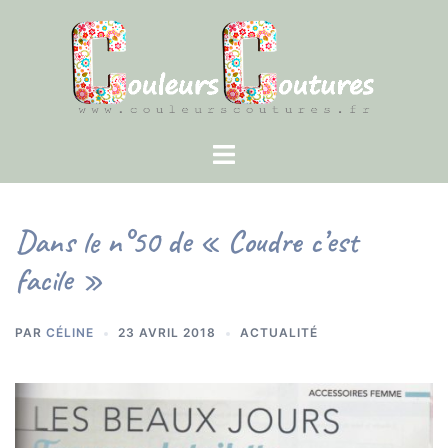
Aller
au
contenu
Ouvrir/fermer
le
menu
Dans le n°50 de « Coudre c’est
facile »
PAR
CÉLINE
23 AVRIL 2018
ACTUALITÉ