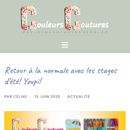
Aller
au
contenu
Ouvrir/fermer
le
menu
Retour à la normale avec les stages
d’été! Youpi!
PAR
CÉLINE
15 JUIN 2020
ACTUALITÉ