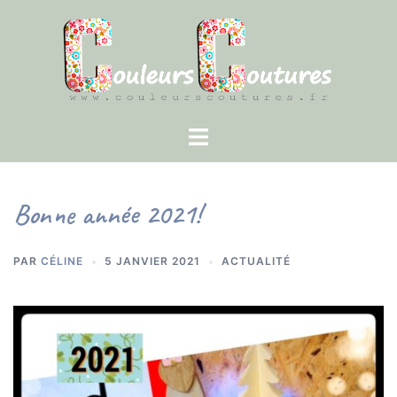
Aller
au
contenu
Ouvrir/fermer
le
menu
Bonne année 2021!
PAR
CÉLINE
5 JANVIER 2021
ACTUALITÉ